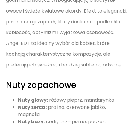
gourmand słodycz, wzbogacając ją o soczyste
owoce i świeże kwiatowe akordy. Efekt to elegancki,
pełen energii zapach, który doskonale podkreśla
kobiecość, optymizm i wyjątkową osobowość.
Angel EDT to idealny wybór dla kobiet, które
kochają charakterystyczne kompozycje, ale
preferują ich świeższą i bardziej subtelną odsłonę.
Nuty zapachowe
Nuty głowy:
różowy pieprz, mandarynka
Nuty serca:
pralina, czerwone jabłko,
magnolia
Nuty bazy:
cedr, białe piżmo, paczula