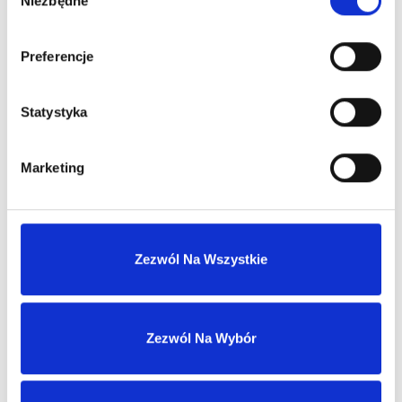
Niezbędne
zgody
Zaloguj się
Preferencje
Statystyka
Zaloguj się, aby zobaczyć cenę
ARMANI MY WAY YLANG EDP
Marketing
woda perfumowana
Dowiedz się więcej
Zezwól Na Wszystkie
Zaloguj się
Zezwól Na Wybór
Zaloguj się, aby zobaczyć cenę