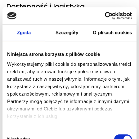
Dostępność i logistyka
Wysyłka / odbiór osobisty
Kurier DHL, Paczkomat InPost, odiór osobisty
Zgoda
Szczegóły
O plikach cookies
Czas realizacji
3-6 dni robocze
Niniejsza strona korzysta z plików cookie
To również może Ciebie
Wykorzystujemy pliki cookie do spersonalizowania treści
zainteresować
i reklam, aby oferować funkcje społecznościowe i
analizować ruch w naszej witrynie. Informacje o tym, jak
korzystasz z naszej witryny, udostępniamy partnerom
Zaloguj się, aby zobaczyć cenę
społecznościowym, reklamowym i analitycznym.
HERRERA LA BOMBA EDP
Partnerzy mogą połączyć te informacje z innymi danymi
woda perfumowana
otrzymanymi od Ciebie lub uzyskanymi podczas
korzystania z ich usług.
Dowiedz się więcej
Wybór