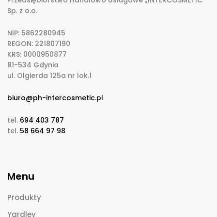
Przedsiębiorstwo Handlowo Usługowe „INTERCOSMETIC”
Sp. z o.o.
NIP: 5862280945
REGON: 221807190
KRS: 0000950877
81-534 Gdynia
ul. Olgierda 125a nr lok.1
biuro@ph-intercosmetic.pl
tel.
694 403 787
tel.
58 664 97 98
Menu
Produkty
Yardley