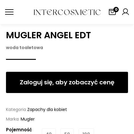
0
MUGLER ANGEL EDT
woda toaletowa
Zaloguj się, aby zobaczyć cenę
Kategoria
Zapachy dla kobiet
Marka:
Mugler
Pojemność