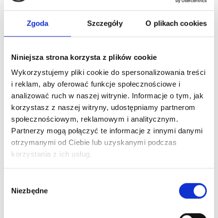
3-6 dni robocze
Zgoda
Szczegóły
O plikach cookies
To również może Ciebie
zainteresować
Niniejsza strona korzysta z plików cookie
Wykorzystujemy pliki cookie do spersonalizowania treści
i reklam, aby oferować funkcje społecznościowe i
Zaloguj się, aby zobaczyć cenę
analizować ruch w naszej witrynie. Informacje o tym, jak
HERRERA LA BOMBA EDP
korzystasz z naszej witryny, udostępniamy partnerom
woda perfumowana
społecznościowym, reklamowym i analitycznym.
Partnerzy mogą połączyć te informacje z innymi danymi
otrzymanymi od Ciebie lub uzyskanymi podczas
Dowiedz się więcej
korzystania z ich usług.
Zaloguj się
Wybór
Niezbędne
zgody