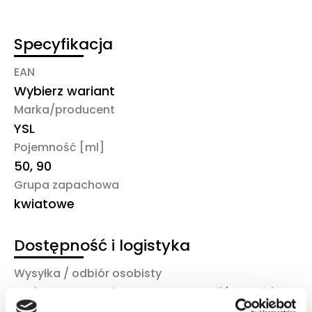
Specyfikacja
EAN
Wybierz wariant
Marka/producent
YSL
Pojemność [ml]
50, 90
Grupa zapachowa
kwiatowe
Dostępność i logistyka
Wysyłka / odbiór osobisty
Kurier DHL, Paczkomat InPost, odiór osobisty
Czas realizacji