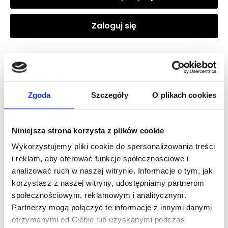
Zaloguj się
Zaloguj się, aby zobaczyć cenę
Zgoda
Szczegóły
O plikach cookies
DOLCE&GABBANA DEVOTION POUR HOMME EDP
woda perfumowana
Niniejsza strona korzysta z plików cookie
Zaloguj się
Wykorzystujemy pliki cookie do spersonalizowania treści
i reklam, aby oferować funkcje społecznościowe i
analizować ruch w naszej witrynie. Informacje o tym, jak
korzystasz z naszej witryny, udostępniamy partnerom
społecznościowym, reklamowym i analitycznym.
Dlaczego warto?
Partnerzy mogą połączyć te informacje z innymi danymi
otrzymanymi od Ciebie lub uzyskanymi podczas
Oryginalny produkt z autoryzowanej