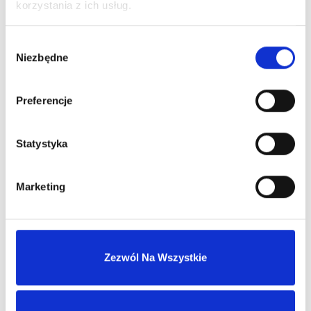
korzystania z ich usług.
dystrybucji
Wybór
Wysyłka 24h z magazynu w Polsce
Niezbędne
zgody
Stały opiekun handlowy
Preferencje
Statystyka
Szybka obsługa zwrotów i reklamacji
Marketing
MASZ KONTO?
Zezwól Na Wszystkie
Skontaktuj się z nami