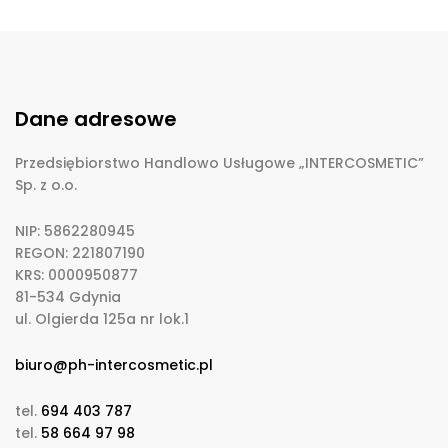
Dane adresowe
Przedsiębiorstwo Handlowo Usługowe „INTERCOSMETIC”
Sp. z o.o.
NIP: 5862280945
REGON: 221807190
KRS: 0000950877
81-534 Gdynia
ul. Olgierda 125a nr lok.1
biuro@ph-intercosmetic.pl
tel.
694 403 787
tel.
58 664 97 98