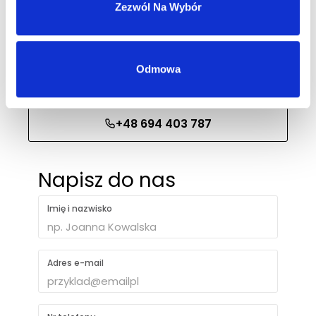
Nasz dział sprzedaży hurtowej odpowie
Zezwól Na Wybór
w ciągu 1 dnia roboczego.
Odmowa
biuro@ph-intercosmetic.pl
+48 694 403 787
Napisz do nas
Imię i nazwisko
Adres e-mail