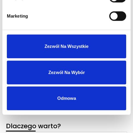
Dowiedz się więcej
Marketing
Zaloguj się
Zezwól Na Wszystkie
Zaloguj się, aby zobaczyć cenę
DOLCE&GABBANA DEVOTION POUR HOMME EDP
woda perfumowana
Zezwól Na Wybór
Zaloguj się
Odmowa
Dlaczego warto?