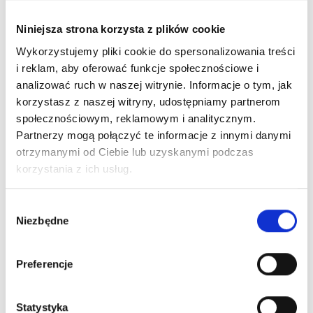
Zaloguj się, aby zobaczyć cenę
Niniejsza strona korzysta z plików cookie
HERRERA LA BOMBA EDP
Wykorzystujemy pliki cookie do spersonalizowania treści
woda perfumowana
i reklam, aby oferować funkcje społecznościowe i
analizować ruch w naszej witrynie. Informacje o tym, jak
korzystasz z naszej witryny, udostępniamy partnerom
Dowiedz się więcej
społecznościowym, reklamowym i analitycznym.
Partnerzy mogą połączyć te informacje z innymi danymi
Zaloguj się
otrzymanymi od Ciebie lub uzyskanymi podczas
korzystania z ich usług.
Wybór
Niezbędne
zgody
Zaloguj się, aby zobaczyć cenę
ARMANI MY WAY YLANG EDP
Preferencje
woda perfumowana
Statystyka