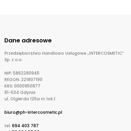
Dane adresowe
Przedsiębiorstwo Handlowo Usługowe „INTERCOSMETIC”
Sp. z o.o.
NIP: 5862280945
REGON: 221807190
KRS: 0000950877
81-534 Gdynia
ul. Olgierda 125a nr lok.1
biuro@ph-intercosmetic.pl
tel.
694 403 787