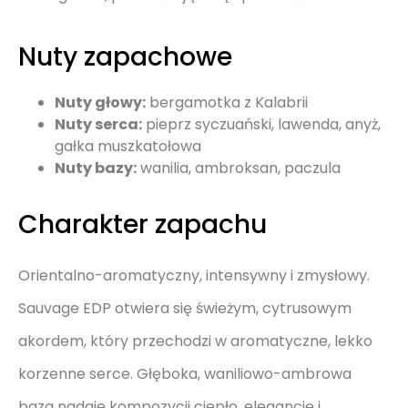
Nuty zapachowe
Nuty głowy:
bergamotka z Kalabrii
Nuty serca:
pieprz syczuański, lawenda, anyż,
gałka muszkatołowa
Nuty bazy:
wanilia, ambroksan, paczula
Charakter zapachu
Orientalno-aromatyczny, intensywny i zmysłowy.
Sauvage EDP otwiera się świeżym, cytrusowym
akordem, który przechodzi w aromatyczne, lekko
korzenne serce. Głęboka, waniliowo-ambrowa
baza nadaje kompozycji ciepło, elegancję i