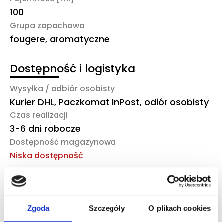
100
Grupa zapachowa
fougere, aromatyczne
Dostępność i logistyka
Wysyłka / odbiór osobisty
Kurier DHL, Paczkomat InPost, odiór osobisty
Czas realizacji
3-6 dni robocze
Dostępność magazynowa
Niska dostępność
To również może Ciebie
zainteresować
Zgoda
Szczegóły
O plikach cookies