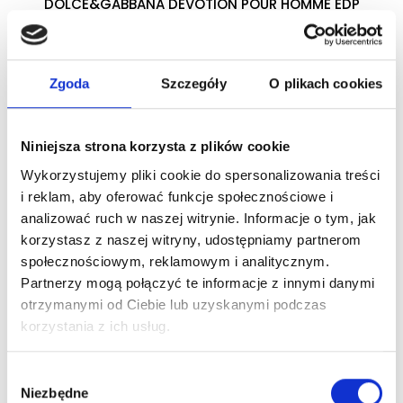
DOLCE&GABBANA DEVOTION POUR HOMME EDP
woda perfumowana
Zgoda
Szczegóły
O plikach cookies
Zaloguj się
Niniejsza strona korzysta z plików cookie
Wykorzystujemy pliki cookie do spersonalizowania treści
Dlaczego warto?
i reklam, aby oferować funkcje społecznościowe i
analizować ruch w naszej witrynie. Informacje o tym, jak
Oryginalny produkt z autoryzowanej
korzystasz z naszej witryny, udostępniamy partnerom
dystrybucji
społecznościowym, reklamowym i analitycznym.
Partnerzy mogą połączyć te informacje z innymi danymi
Wysyłka 24h z magazynu w Polsce
otrzymanymi od Ciebie lub uzyskanymi podczas
korzystania z ich usług.
Stały opiekun handlowy
Wybór
Niezbędne
zgody