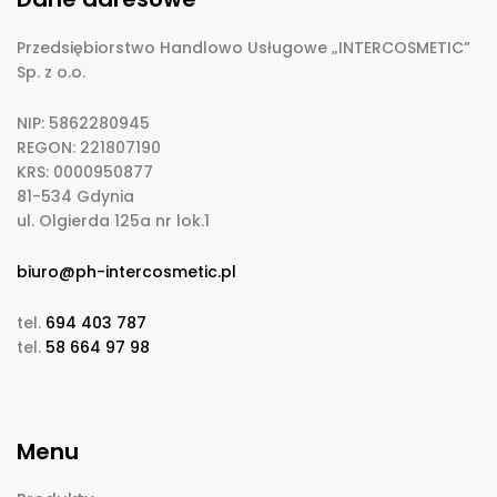
Przedsiębiorstwo Handlowo Usługowe „INTERCOSMETIC”
Sp. z o.o.
NIP: 5862280945
REGON: 221807190
KRS: 0000950877
81-534 Gdynia
ul. Olgierda 125a nr lok.1
biuro@ph-intercosmetic.pl
tel.
694 403 787
tel.
58 664 97 98
Menu