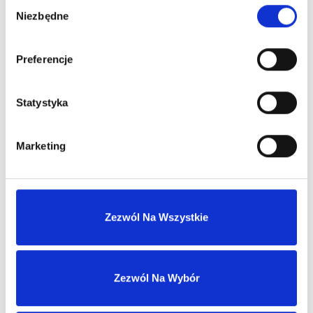
Wybór
Niezbędne
Stały opiekun handlowy
zgody
Preferencje
Szybka obsługa zwrotów i reklamacji
Statystyka
Marketing
MASZ KONTO?
Skontaktuj się z nami
Zezwól Na Wszystkie
Nasz dział sprzedaży hurtowej odpowie
w ciągu 1 dnia roboczego.
Zezwól Na Wybór
biuro@ph-intercosmetic.pl