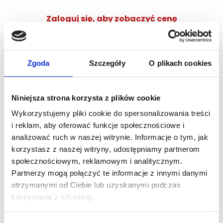
Zaloguj się, aby zobaczyć cenę
DOLCE&GABBANA DEVOTION POUR HOMME EDP
woda perfumowana
Zgoda
Szczegóły
O plikach cookies
Zaloguj się
Niniejsza strona korzysta z plików cookie
Wykorzystujemy pliki cookie do spersonalizowania treści
i reklam, aby oferować funkcje społecznościowe i
analizować ruch w naszej witrynie. Informacje o tym, jak
Dlaczego warto?
korzystasz z naszej witryny, udostępniamy partnerom
społecznościowym, reklamowym i analitycznym.
Oryginalny produkt z autoryzowanej
dystrybucji
Partnerzy mogą połączyć te informacje z innymi danymi
otrzymanymi od Ciebie lub uzyskanymi podczas
korzystania z ich usług.
Wysyłka 24h z magazynu w Polsce