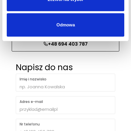
w ciągu 1 dnia roboczego.
Odmowa
biuro@ph-intercosmetic.pl
+48 694 403 787
Napisz do nas
Imię i nazwisko
Adres e-mail
Nr telefonu