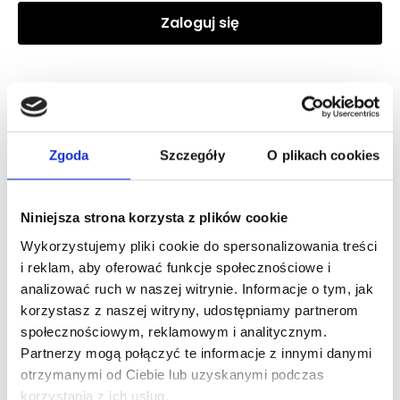
Zaloguj się
Zaloguj się, aby zobaczyć cenę
DOLCE&GABBANA DEVOTION POUR HOMME EDP
Zgoda
Szczegóły
O plikach cookies
woda perfumowana
Niniejsza strona korzysta z plików cookie
Zaloguj się
Wykorzystujemy pliki cookie do spersonalizowania treści
i reklam, aby oferować funkcje społecznościowe i
analizować ruch w naszej witrynie. Informacje o tym, jak
korzystasz z naszej witryny, udostępniamy partnerom
społecznościowym, reklamowym i analitycznym.
Dlaczego warto?
Partnerzy mogą połączyć te informacje z innymi danymi
otrzymanymi od Ciebie lub uzyskanymi podczas
Oryginalny produkt z autoryzowanej
dystrybucji
korzystania z ich usług.