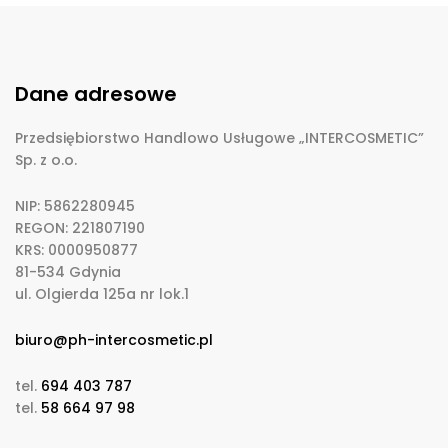
Dane adresowe
Przedsiębiorstwo Handlowo Usługowe „INTERCOSMETIC”
Sp. z o.o.
NIP: 5862280945
REGON: 221807190
KRS: 0000950877
81-534 Gdynia
ul. Olgierda 125a nr lok.1
biuro@ph-intercosmetic.pl
tel.
694 403 787
tel.
58 664 97 98