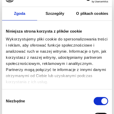
Czas realizacji
3-6 dni robocze
Zgoda
Szczegóły
O plikach cookies
To również może Ciebie
zainteresować
Niniejsza strona korzysta z plików cookie
Wykorzystujemy pliki cookie do spersonalizowania treści
i reklam, aby oferować funkcje społecznościowe i
Zaloguj się, aby zobaczyć cenę
analizować ruch w naszej witrynie. Informacje o tym, jak
HERRERA LA BOMBA EDP
korzystasz z naszej witryny, udostępniamy partnerom
woda perfumowana
społecznościowym, reklamowym i analitycznym.
Partnerzy mogą połączyć te informacje z innymi danymi
otrzymanymi od Ciebie lub uzyskanymi podczas
Dowiedz się więcej
korzystania z ich usług.
Zaloguj się
Wybór
Niezbędne
zgody