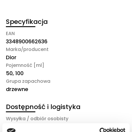
Specyfikacja
EAN
3348900662636
Marka/producent
Dior
Pojemność [ml]
50, 100
Grupa zapachowa
drzewne
Dostępność i logistyka
Wysyłka / odbiór osobisty
Kurier DHL, Paczkomat InPost, odiór osobisty