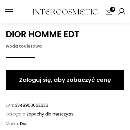
0
DIOR HOMME EDT
woda toaletowa
Zaloguj się, aby zobaczyć cenę
EAN:
3348900662636
Kategoria
Zapachy dla mężczyzn
Marka:
Dior