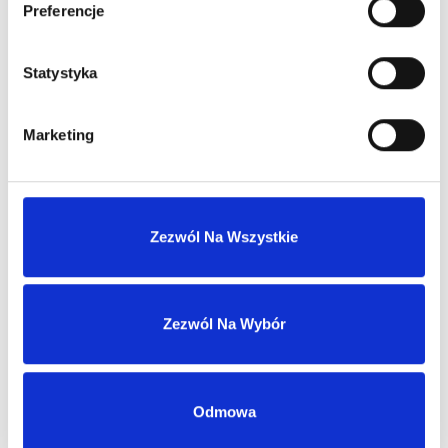
Preferencje
Zaloguj się, aby zobaczyć cenę
ARMANI MY WAY YLANG EDP
Statystyka
woda perfumowana
Marketing
Dowiedz się więcej
Zaloguj się
Zezwól Na Wszystkie
Zezwól Na Wybór
Zaloguj się, aby zobaczyć cenę
DOLCE&GABBANA DEVOTION POUR HOMME EDP
woda perfumowana
Odmowa