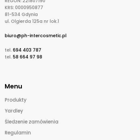
REGON: 221807190
KRS: 0000950877
81-534 Gdynia
ul. Olgierda 125a nr lok.1
biuro@ph-intercosmetic.pl
tel.
694 403 787
tel.
58 664 97 98
Menu
Produkty
Yardley
Śledzenie zamówienia
Regulamin