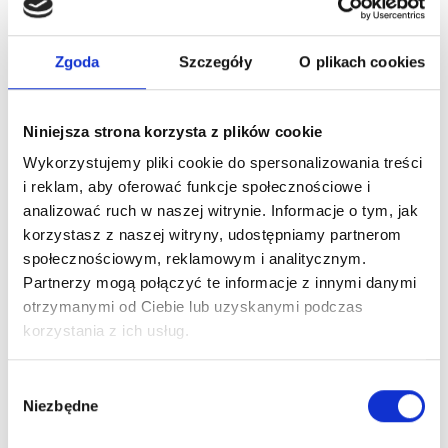
Czas realizacji
3-6 dni robocze
Zgoda
Szczegóły
O plikach cookies
To również może Ciebie
Niniejsza strona korzysta z plików cookie
zainteresować
Wykorzystujemy pliki cookie do spersonalizowania treści
i reklam, aby oferować funkcje społecznościowe i
Zaloguj się, aby zobaczyć cenę
analizować ruch w naszej witrynie. Informacje o tym, jak
korzystasz z naszej witryny, udostępniamy partnerom
HERRERA LA BOMBA EDP
społecznościowym, reklamowym i analitycznym.
woda perfumowana
Partnerzy mogą połączyć te informacje z innymi danymi
otrzymanymi od Ciebie lub uzyskanymi podczas
korzystania z ich usług.
Dowiedz się więcej
Wybór
Zaloguj się
Niezbędne
zgody