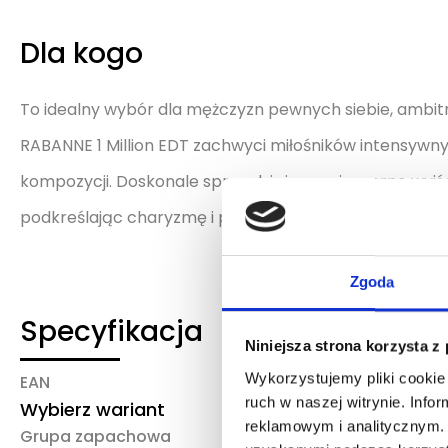
Dla kogo
To idealny wybór dla mężczyzn pewnych siebie, ambit
RABANNE 1 Million EDT zachwyci miłośników intensywn
kompozycji. Doskonale sprawdzi się na wieczorne wyjś
podkreślając charyzmę i pewność siebie właściciela.
Zgoda
Specyfikacja
Niniejsza strona korzysta z
Wykorzystujemy pliki cookie 
EAN
Marka/producent
ruch w naszej witrynie. Inf
Wybierz wariant
Rabanne
reklamowym i analitycznym. 
Grupa zapachowa