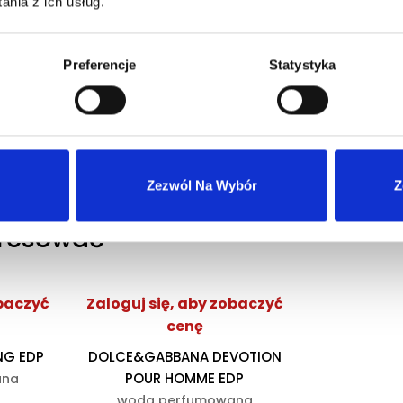
nia z ich usług.
Preferencje
Statystyka
Zezwól Na Wybór
Z
eresować
obaczyć
Zaloguj się, aby zobaczyć
cenę
NG EDP
DOLCE&GABBANA DEVOTION
POUR HOMME EDP
ana
woda perfumowana