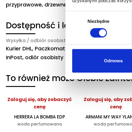
uzyskanymi podczas korzysta
przyprawowe, drzewne
Wybór
Niezbędne
zgody
Dostępność i logistyka
Wysyłka / odbiór osobisty
Czas realizacji
Kurier DHL, Paczkomat
3-6 dni robocze
InPost, odiór osobisty
Odmowa
To również może Ciebie zaint
Zaloguj się, aby zobaczyć
Zaloguj się, aby z
cenę
cenę
HERRERA LA BOMBA EDP
ARMANI MY WAY YLA
woda perfumowana
woda perfumow