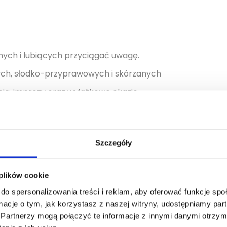
nych i lubiących przyciągać uwagę.
ych, słodko-przyprawowych i skórzanych
cia, imprezy oraz wyjątkowe okazje,
Szczegóły
 plików cookie
do spersonalizowania treści i reklam, aby oferować funkcje sp
Pojemność [ml]
ormacje o tym, jak korzystasz z naszej witryny, udostępniamy p
10, 50, 100, 200
Partnerzy mogą połączyć te informacje z innymi danymi otrzym