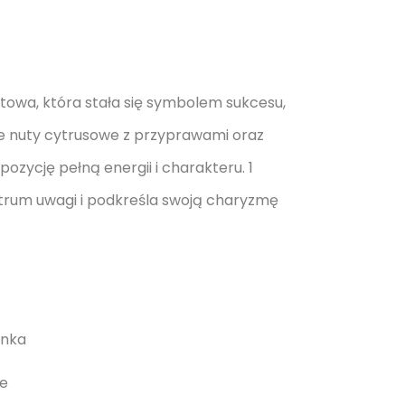
towa, która stała się symbolem sukcesu,
że nuty cytrusowe z przyprawami oraz
zycję pełną energii i charakteru. 1
entrum uwagi i podkreśla swoją charyzmę
ynka
ne