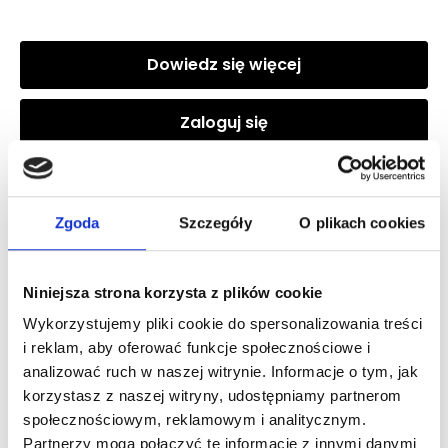
Dowiedz się więcej
Zaloguj się
Zgoda
Szczegóły
O plikach cookies
Zaloguj się, aby zobaczyć cenę
DOLCE&GABBANA DEVOTION POUR HOMME EDP
woda perfumowana
Niniejsza strona korzysta z plików cookie
Wykorzystujemy pliki cookie do spersonalizowania treści
i reklam, aby oferować funkcje społecznościowe i
Zaloguj się
analizować ruch w naszej witrynie. Informacje o tym, jak
korzystasz z naszej witryny, udostępniamy partnerom
społecznościowym, reklamowym i analitycznym.
Partnerzy mogą połączyć te informacje z innymi danymi