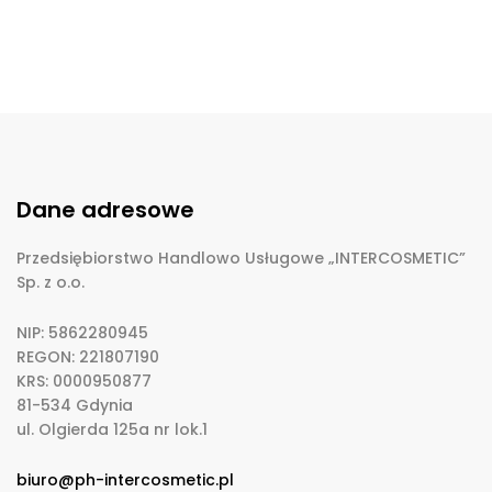
Dane adresowe
Przedsiębiorstwo Handlowo Usługowe „INTERCOSMETIC”
Sp. z o.o.
NIP: 5862280945
REGON: 221807190
KRS: 0000950877
81-534 Gdynia
ul. Olgierda 125a nr lok.1
biuro@ph-intercosmetic.pl