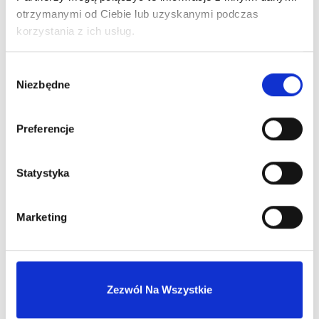
otrzymanymi od Ciebie lub uzyskanymi podczas
Dlaczego warto?
korzystania z ich usług.
Oryginalny produkt z autoryzowanej
dystrybucji
Wybór
Niezbędne
zgody
Wysyłka 24h z magazynu w Polsce
Preferencje
Stały opiekun handlowy
Statystyka
Szybka obsługa zwrotów i reklamacji
Marketing
Zezwól Na Wszystkie
MASZ KONTO?