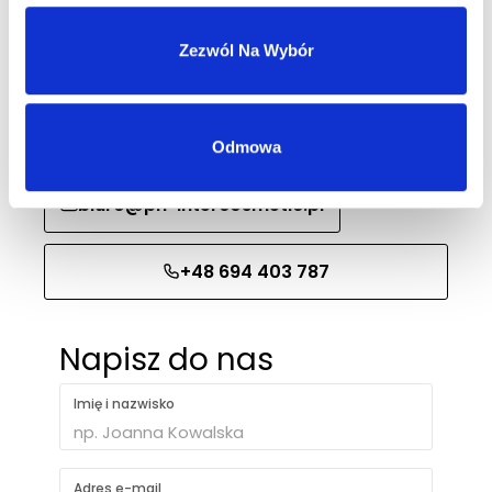
Skontaktuj się z nami
Zezwól Na Wybór
Nasz dział sprzedaży hurtowej odpowie
w ciągu 1 dnia roboczego.
Odmowa
biuro@ph-intercosmetic.pl
+48 694 403 787
Napisz do nas
Imię i nazwisko
Adres e-mail