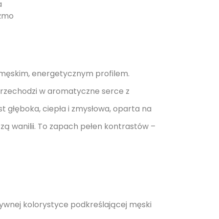
a
iżmo
męskim, energetycznym profilem.
i przechodzi w aromatyczne serce z
st głęboka, ciepła i zmysłowa, oparta na
ą wanilii. To zapach pełen kontrastów –
sywnej kolorystyce podkreślającej męski