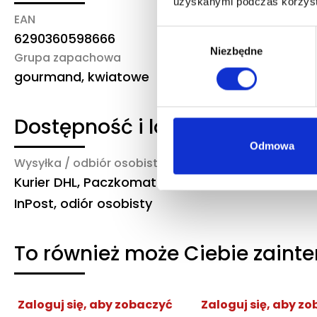
uzyskanymi podczas korzysta
EAN
Marka/producent
Wybór
6290360598666
Lattafa
Niezbędne
zgody
Grupa zapachowa
gourmand, kwiatowe
Dostępność i logistyka
Odmowa
Wysyłka / odbiór osobisty
Czas realizacji
Kurier DHL, Paczkomat
3-6 dni robocze
InPost, odiór osobisty
To również może Ciebie zaint
Zaloguj się, aby zobaczyć
Zaloguj się, aby z