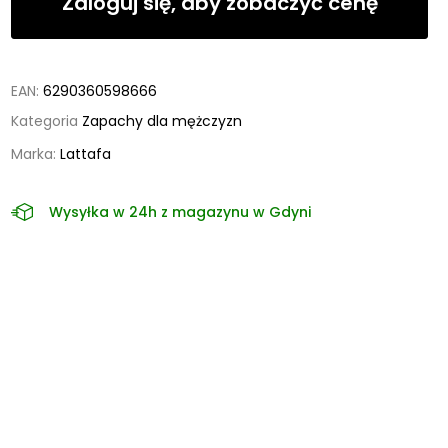
Zaloguj się, aby zobaczyć cenę
EAN:
6290360598666
Kategoria
Zapachy dla mężczyzn
Marka:
Lattafa
Wysyłka w 24h z magazynu w Gdyni