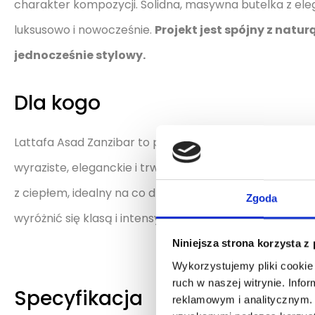
charakter kompozycji. Solidna, masywna butelka z ele
luksusowo i nowocześnie.
Projekt jest spójny z natu
jednocześnie stylowy.
Dla kogo
Lattafa Asad Zanzibar to propozycja dla mężczyzn pew
wyraziste, eleganckie i trwałe. Doskonały wybór dla 
z ciepłem, idealny na co dzień, do pracy, jak i na wiecz
Zgoda
wyróżnić się klasą i intensywnością aromatu.
Niniejsza strona korzysta z
Wykorzystujemy pliki cookie 
ruch w naszej witrynie. Inf
Specyfikacja
reklamowym i analitycznym. 