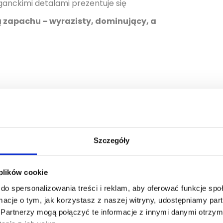
ganckimi detalami prezentuje się
rą zapachu – wyrazisty, dominujący, a
nych siebie, którzy cenią zapachy
miłośników kompozycji łączących świeżość
orne wyjścia. Dla tych, którzy chcą
Szczegóły
 plików cookie
do spersonalizowania treści i reklam, aby oferować funkcje sp
ormacje o tym, jak korzystasz z naszej witryny, udostępniamy p
Partnerzy mogą połączyć te informacje z innymi danymi otrzym