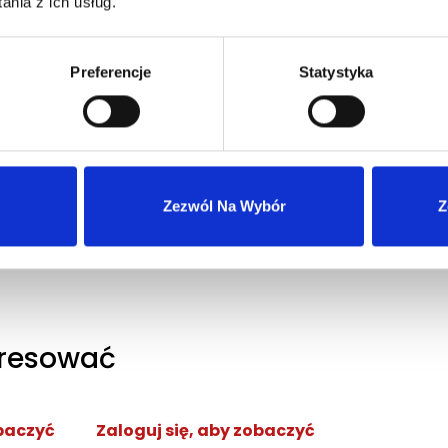
nia z ich usług.
Pojemność [ml]
100
Preferencje
Statystyka
Zezwól Na Wybór
Z
Dostępność magazynowa
Ograniczona ilość
eresować
obaczyć
Zaloguj się, aby zobaczyć