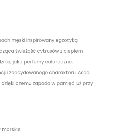
pach męski inspirowany egzotyką
ącząca świeżość cytrusów z ciepłem
zi się jako perfumy całoroczne,
ncji i zdecydowanego charakteru. Asad
ą, dzięki czemu zapada w pamięć już przy
y morskie