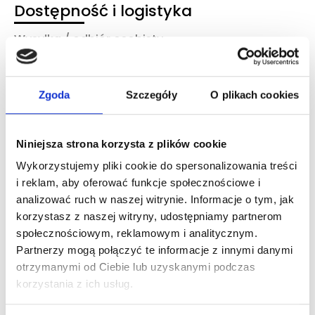
Dostępność i logistyka
Wysyłka / odbiór osobisty
Kurier DHL, Paczkomat InPost, odiór osobisty
Czas realizacji
3-6 dni robocze
Zgoda
Szczegóły
O plikach cookies
Dostępność magazynowa
Niska dostępność
Niniejsza strona korzysta z plików cookie
Wykorzystujemy pliki cookie do spersonalizowania treści
To również może Ciebie
i reklam, aby oferować funkcje społecznościowe i
zainteresować
analizować ruch w naszej witrynie. Informacje o tym, jak
korzystasz z naszej witryny, udostępniamy partnerom
społecznościowym, reklamowym i analitycznym.
Zaloguj się, aby zobaczyć cenę
Partnerzy mogą połączyć te informacje z innymi danymi
otrzymanymi od Ciebie lub uzyskanymi podczas
HERRERA LA BOMBA EDP
korzystania z ich usług.
woda perfumowana