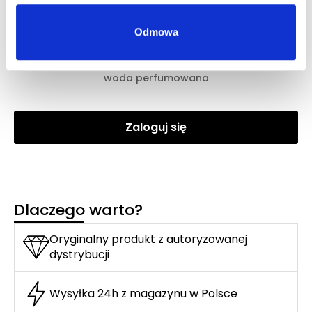
Odmowa
Zaloguj się, aby zobaczyć cenę
DOLCE&GABBANA DEVOTION POUR HOMME EDP
woda perfumowana
Zaloguj się
Dlaczego warto?
Oryginalny produkt z autoryzowanej
dystrybucji
Wysyłka 24h z magazynu w Polsce