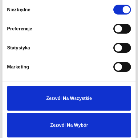
Wybór
Niezbędne
Dowiedz się więcej
zgody
Zaloguj się
Preferencje
Statystyka
Zaloguj się, aby zobaczyć cenę
Marketing
ARMANI MY WAY YLANG EDP
woda perfumowana
Zezwól Na Wszystkie
Dowiedz się więcej
Zaloguj się
Zezwól Na Wybór