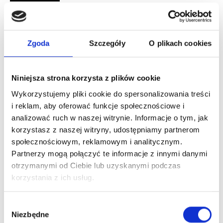
Wysyłka / odbiór osobisty
Kurier DHL, Paczkomat InPost, odiór osobisty
Czas realizacji
Zgoda
Szczegóły
O plikach cookies
3-6 dni robocze
Niniejsza strona korzysta z plików cookie
To również może Ciebie
Wykorzystujemy pliki cookie do spersonalizowania treści
zainteresować
i reklam, aby oferować funkcje społecznościowe i
analizować ruch w naszej witrynie. Informacje o tym, jak
Zaloguj się, aby zobaczyć cenę
korzystasz z naszej witryny, udostępniamy partnerom
społecznościowym, reklamowym i analitycznym.
HERRERA LA BOMBA EDP
Partnerzy mogą połączyć te informacje z innymi danymi
woda perfumowana
otrzymanymi od Ciebie lub uzyskanymi podczas
korzystania z ich usług.
Dowiedz się więcej
Wybór
Niezbędne
zgody