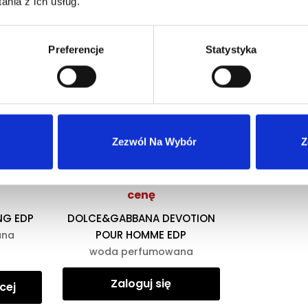
nia z ich usług.
Dostępność magazynowa
Preferencje
Statystyka
Niska dostępność
eresować
Zezwól Na Wybór
Z
obaczyć
Zaloguj się, aby zobaczyć
cenę
NG EDP
DOLCE&GABBANA DEVOTION
POUR HOMME EDP
ana
woda perfumowana
Zaloguj się
cej