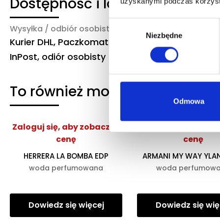
Dostępność i logistyka
uzyskanymi podczas korzysta
Wybór
Wysyłka / odbiór osobisty
Czas realizacji
Niezbędne
zgody
Kurier DHL, Paczkomat
3-6 dni robocze
InPost, odiór osobisty
To również może Ciebie zaint
Odmowa
Zaloguj się, aby zobaczyć
Zaloguj się, aby z
cenę
cenę
HERRERA LA BOMBA EDP
ARMANI MY WAY YLA
woda perfumowana
woda perfumow
Dowiedz się więcej
Dowiedz się wię