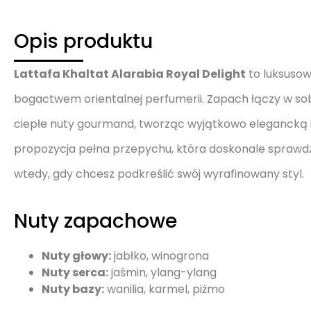
Opis produktu
Lattafa Khalta­t Alarabia Royal Delight
to luksuso
bogactwem orientalnej perfumerii. Zapach łączy w so
ciepłe nuty gourmand, tworząc wyjątkowo elegancką i
propozycja pełna przepychu, która doskonale sprawdzi
wtedy, gdy chcesz podkreślić swój wyrafinowany styl.
Nuty zapachowe
Nuty głowy:
jabłko, winogrona
Nuty serca:
jaśmin, ylang-ylang
Nuty bazy:
wanilia, karmel, piżmo