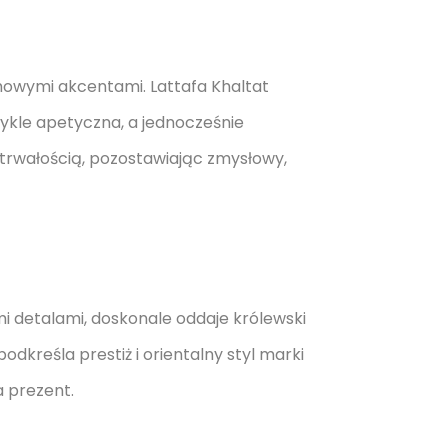
wymi akcentami. Lattafa Khalta­t
zwykle apetyczna, a jednocześnie
 trwałością, pozostawiając zmysłowy,
mi detalami, doskonale oddaje królewski
kreśla prestiż i orientalny styl marki
 prezent.