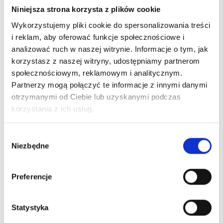
HERRERA LA BOMBA EDP
Niniejsza strona korzysta z plików cookie
woda perfumowana
Wykorzystujemy pliki cookie do spersonalizowania treści
i reklam, aby oferować funkcje społecznościowe i
analizować ruch w naszej witrynie. Informacje o tym, jak
Dowiedz się więcej
korzystasz z naszej witryny, udostępniamy partnerom
społecznościowym, reklamowym i analitycznym.
Zaloguj się
Partnerzy mogą połączyć te informacje z innymi danymi
otrzymanymi od Ciebie lub uzyskanymi podczas
korzystania z ich usług.
Wybór
Zaloguj się, aby zobaczyć cenę
Niezbędne
zgody
ARMANI MY WAY YLANG EDP
woda perfumowana
Preferencje
Dowiedz się więcej
Statystyka