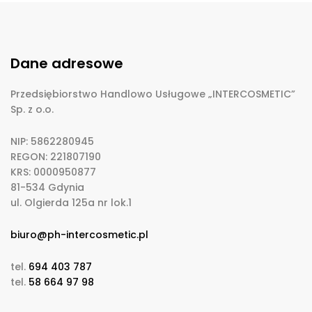
Dane adresowe
Przedsiębiorstwo Handlowo Usługowe „INTERCOSMETIC”
Sp. z o.o.
NIP: 5862280945
REGON: 221807190
KRS: 0000950877
81-534 Gdynia
ul. Olgierda 125a nr lok.1
biuro@ph-intercosmetic.pl
tel.
694 403 787
tel.
58 664 97 98