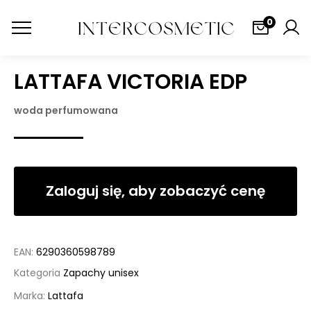
0
LATTAFA VICTORIA EDP
woda perfumowana
Zaloguj się, aby zobaczyć cenę
EAN:
6290360598789
Kategoria
Zapachy unisex
Marka:
Lattafa