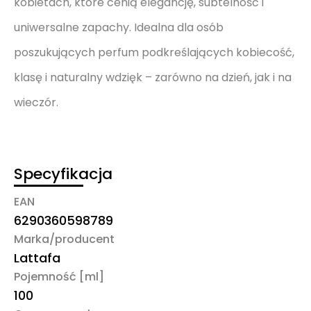
kobietach, które cenią elegancję, subtelność i
uniwersalne zapachy. Idealna dla osób
poszukujących perfum podkreślających kobiecość,
klasę i naturalny wdzięk – zarówno na dzień, jak i na
wieczór.
Specyfikacja
EAN
6290360598789
Marka/producent
Lattafa
Pojemność [ml]
100