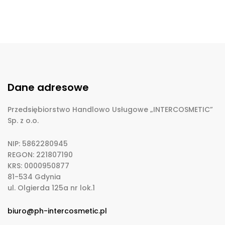
Dane adresowe
Przedsiębiorstwo Handlowo Usługowe „INTERCOSMETIC”
Sp. z o.o.
NIP: 5862280945
REGON: 221807190
KRS: 0000950877
81-534 Gdynia
ul. Olgierda 125a nr lok.1
biuro@ph-intercosmetic.pl