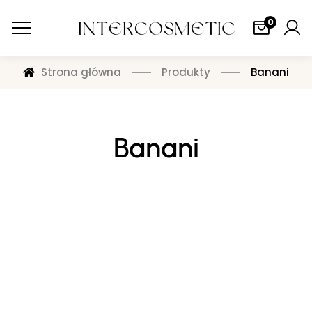
0
Strona główna
Produkty
Banani
Banani
ŻELE POD PRYSZNIC
Zaloguj się, aby zobaczyć cenę
BRUNO BANANI ABSOLUTE MAN SG 250ML