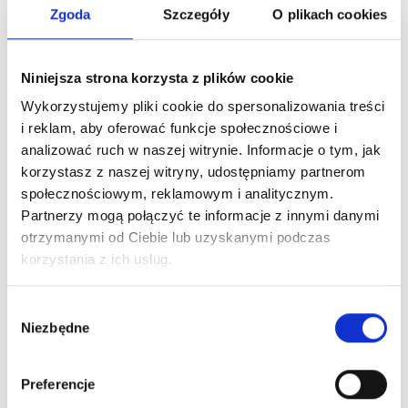
Zgoda
Szczegóły
O plikach cookies
Dlaczego warto?
Niniejsza strona korzysta z plików cookie
Oryginalny produkt z autoryzowanej
Wykorzystujemy pliki cookie do spersonalizowania treści
dystrybucji
i reklam, aby oferować funkcje społecznościowe i
analizować ruch w naszej witrynie. Informacje o tym, jak
Wysyłka 24h z magazynu w Polsce
korzystasz z naszej witryny, udostępniamy partnerom
społecznościowym, reklamowym i analitycznym.
Partnerzy mogą połączyć te informacje z innymi danymi
Stały opiekun handlowy
otrzymanymi od Ciebie lub uzyskanymi podczas
korzystania z ich usług.
Szybka obsługa zwrotów i reklamacji
Wybór
Niezbędne
zgody
Preferencje