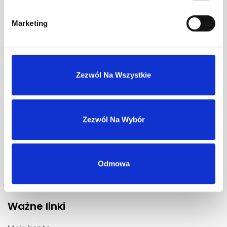
Marketing
Menu
Produkty
Zezwól Na Wszystkie
Yardley
Śledzenie zamówienia
Regulamin
Zezwól Na Wybór
Warunki współpracy
Dostawa i zwroty
Odmowa
Kontakt
Ważne linki