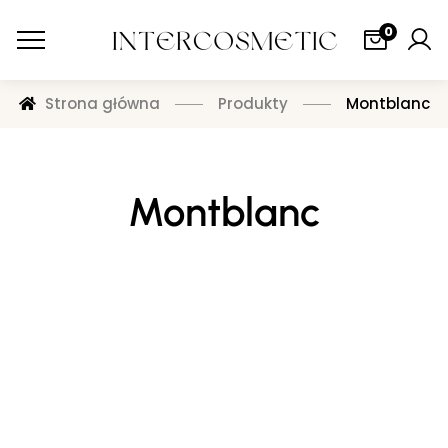
0
Strona główna
Produkty
Montblanc
Montblanc
DEZODORANTY DLA MĘŻCZYZN
Zaloguj się, aby zobaczyć cenę
MONTBLANC LEGEND DEO SPRAY 100ML