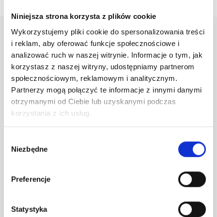
Niniejsza strona korzysta z plików cookie
Wykorzystujemy pliki cookie do spersonalizowania treści
i reklam, aby oferować funkcje społecznościowe i
analizować ruch w naszej witrynie. Informacje o tym, jak
Dane adresowe
korzystasz z naszej witryny, udostępniamy partnerom
społecznościowym, reklamowym i analitycznym.
Przedsiębiorstwo Handlowo Usługowe „INTERCOSMETIC”
Partnerzy mogą połączyć te informacje z innymi danymi
Sp. z o.o.
otrzymanymi od Ciebie lub uzyskanymi podczas
NIP: 5862280945
korzystania z ich usług.
REGON: 221807190
KRS: 0000950877
Wybór
81-534 Gdynia
Niezbędne
zgody
ul. Olgierda 125a nr lok.1
biuro@ph-intercosmetic.pl
Preferencje
tel.
694 403 787
Statystyka
tel.
58 664 97 98