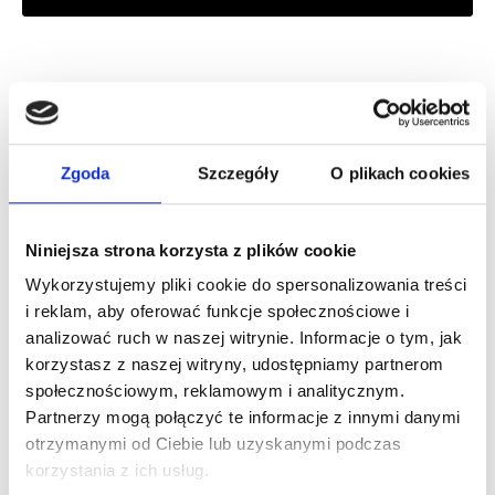
Zaloguj się, aby zobaczyć cenę
DOLCE&GABBANA DEVOTION POUR HOMME EDP
woda perfumowana
Zgoda
Szczegóły
O plikach cookies
Zaloguj się
Niniejsza strona korzysta z plików cookie
Wykorzystujemy pliki cookie do spersonalizowania treści
i reklam, aby oferować funkcje społecznościowe i
analizować ruch w naszej witrynie. Informacje o tym, jak
korzystasz z naszej witryny, udostępniamy partnerom
Dlaczego warto?
społecznościowym, reklamowym i analitycznym.
Partnerzy mogą połączyć te informacje z innymi danymi
Oryginalny produkt z autoryzowanej
otrzymanymi od Ciebie lub uzyskanymi podczas
dystrybucji
korzystania z ich usług.