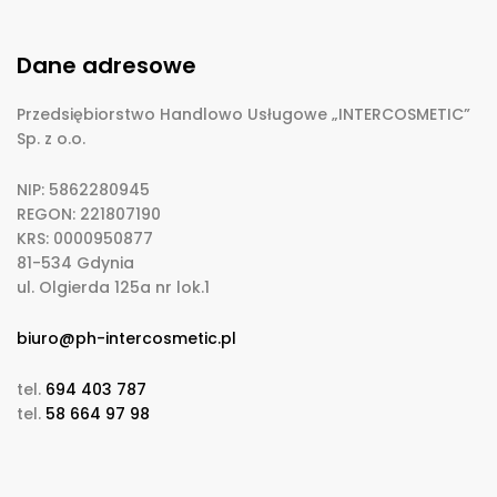
Dane adresowe
Przedsiębiorstwo Handlowo Usługowe „INTERCOSMETIC”
Sp. z o.o.
NIP: 5862280945
REGON: 221807190
KRS: 0000950877
81-534 Gdynia
ul. Olgierda 125a nr lok.1
biuro@ph-intercosmetic.pl
tel.
694 403 787
tel.
58 664 97 98